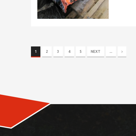
1
2
3
4
5
NEXT
...