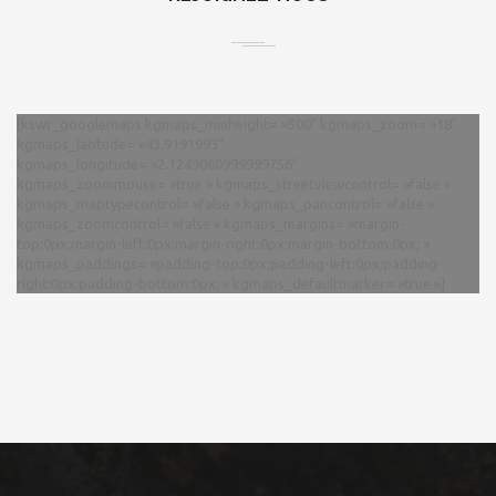
[kswr_googlemaps kgmaps_minheight= »500″ kgmaps_zoom= »18″
kgmaps_latitude= »43.9191993″
kgmaps_longitude= »2.1249060999999756″
kgmaps_zoommouse= »true » kgmaps_streetviewcontrol= »false »
kgmaps_maptypecontrol= »false » kgmaps_pancontrol= »false »
kgmaps_zoomcontrol= »false » kgmaps_margins= »margin-
top:0px;margin-left:0px;margin-right:0px;margin-bottom:0px; »
kgmaps_paddings= »padding-top:0px;padding-left:0px;padding-
right:0px;padding-bottom:0px; » kgmaps_defaultmarker= »true »]