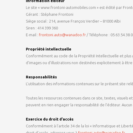
Information éditeur
Le site « www.frontoni-automobiles.com » est édité par Fron
Gérant : Stéphane Frontoni
Siège social : 214, avenue François Verdier – 81000 Albi
Siren : 414 399 360
E-mail :
frontoni.auto@wanadoo.fr
/ Téléphone : 05.63.54.38.
Propriété intellectuelle
Conformément au code de la Propriété Intellectuelle et plus g
d’images ou d’illustrations non destinées explicitement à être 
Responsabilités
L’utilisation des informations contenues sur le présent site rel
Toutes les ressources contenues dans ce site, textes, visuels 
peuvent en rien engager la responsabilité de l’éditeur. Aucun
Exercice du droit d’accès
Conformément à l’article 34 de la loi « Informatique et Libert
droit d’accès, adressez-vous à
frontoni.auto@wanadoo.fr