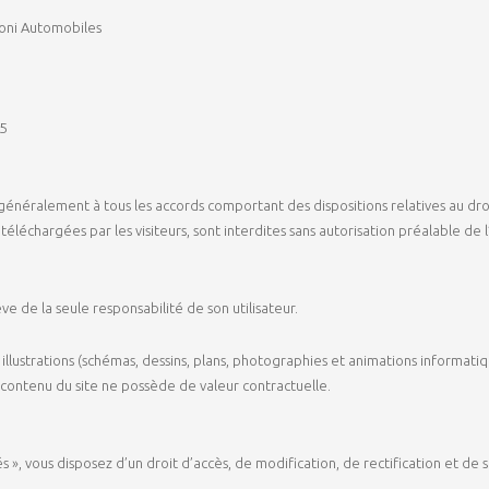
toni Automobiles
05
énéralement à tous les accords comportant des dispositions relatives au droit
téléchargées par les visiteurs, sont interdites sans autorisation préalable de 
ève de la seule responsabilité de son utilisateur.
et illustrations (schémas, dessins, plans, photographies et animations informa
 contenu du site ne possède de valeur contractuelle.
és », vous disposez d’un droit d’accès, de modification, de rectification et 