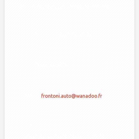
214, avenue François Verdier 81000 Albi
TÉLÉPHONE :
05 63 54 38 05
FAX :
05 63 54 14 07
EMAIL:
frontoni.auto@wanadoo.fr
HORAIRES :
Du lundi au vendredi : 9h00 – 12h00 et