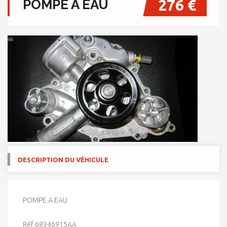
276 €
POMPE A EAU
DESCRIPTION DU VÉHICULE
POMPE A EAU
Réf 68346915AA