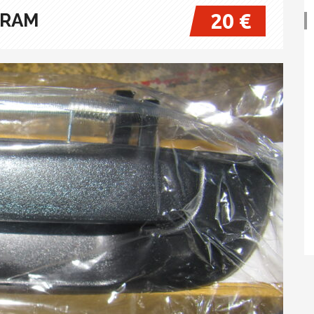
20 €
 RAM