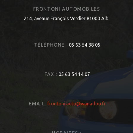
FRONTONI AUTOMOBILES
214, avenue François Verdier 81000 Albi
TÉLÉPHONE :
05 63 54 38 05
FAX :
05 63 54 14 07
EMAIL:
frontoni.auto@wanadoo.fr
HORAIRES :