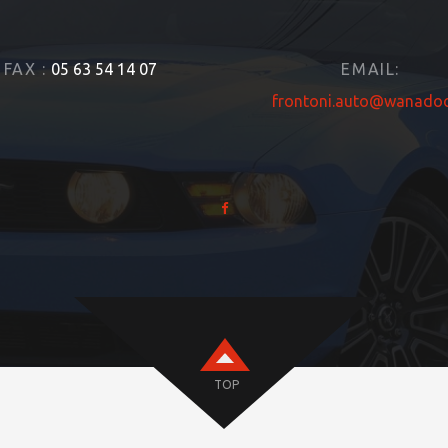
FAX :
05 63 54 14 07
EMAIL:
frontoni.auto@wanadoo
TOP